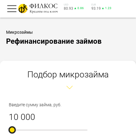
USD
EUR
80.93
▲ 0.86
93.19
▲ 1.23
Микрозаймы
Рефинансирование займов
Подбор микрозайма
Введите сумму займа, руб.