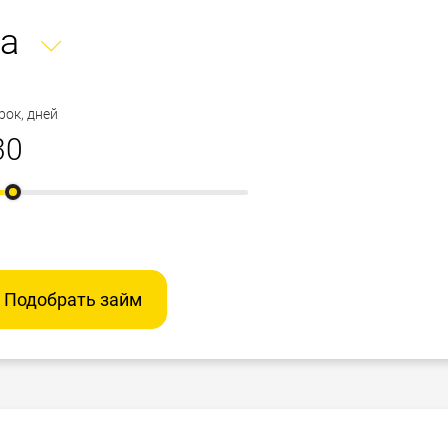
а
рок, дней
Подобрать займ