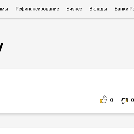
ймы
Рефинансирование
Бизнес
Вклады
Банки Р
у
0
0