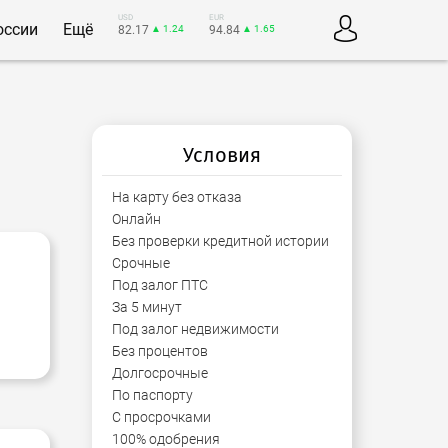
USD
EUR
оссии
Ещё
82.17
▲ 1.24
94.84
▲ 1.65
Условия
На карту без отказа
Онлайн
Без проверки кредитной истории
Срочные
Под залог ПТС
За 5 минут
Под залог недвижимости
Без процентов
Долгосрочные
По паспорту
С просрочками
100% одобрения