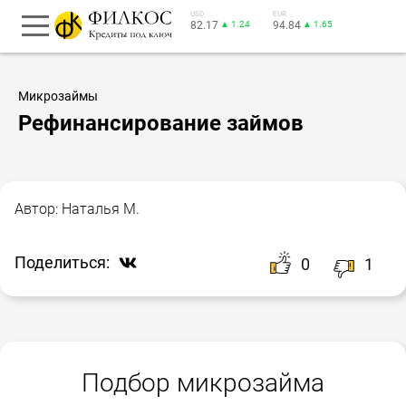
USD
EUR
82.17
▲ 1.24
94.84
▲ 1.65
Микрозаймы
Рефинансирование займов
Автор:
Наталья М.
Поделиться:
0
1
Подбор микрозайма