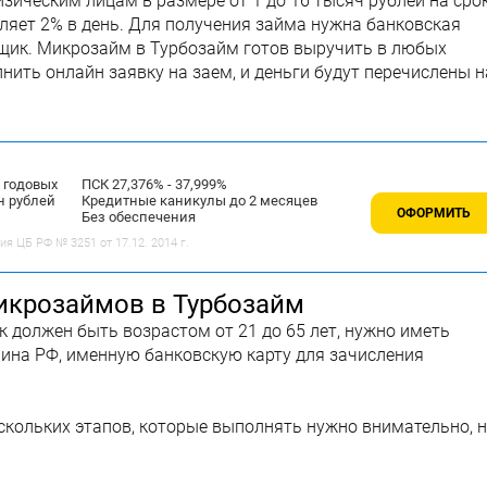
ическим лицам в размере от 1 до 16 тысяч рублей на сро
вляет 2% в день. Для получения займа нужна банковская
мщик. Микрозайм в Турбозайм готов выручить в любых
нить онлайн заявку на заем, и деньги будут перечислены н
% годовых
ПСК 27,376% - 37,999%
н рублей
Кредитные каникулы до 2 месяцев
ОФОРМИТЬ
Без обеспечения
 ЦБ РФ № 3251 от 17.12. 2014 г.
икрозаймов в Турбозайм
 должен быть возрастом от 21 до 65 лет, нужно иметь
нина РФ, именную банковскую карту для зачисления
скольких этапов, которые выполнять нужно внимательно, н