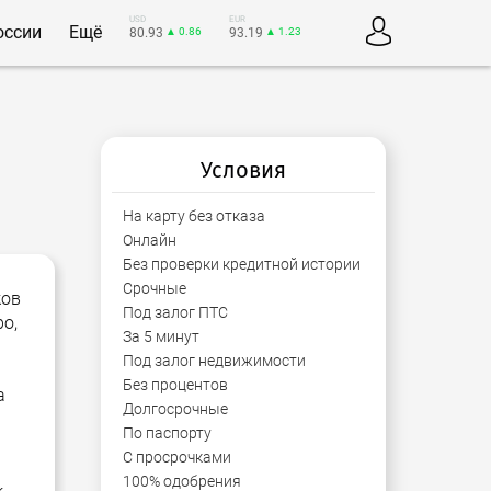
USD
EUR
оссии
Ещё
80.93
▲ 0.86
93.19
▲ 1.23
Условия
На карту без отказа
Онлайн
Без проверки кредитной истории
Срочные
ков
Под залог ПТС
о,
За 5 минут
Под залог недвижимости
Без процентов
а
Долгосрочные
По паспорту
С просрочками
100% одобрения