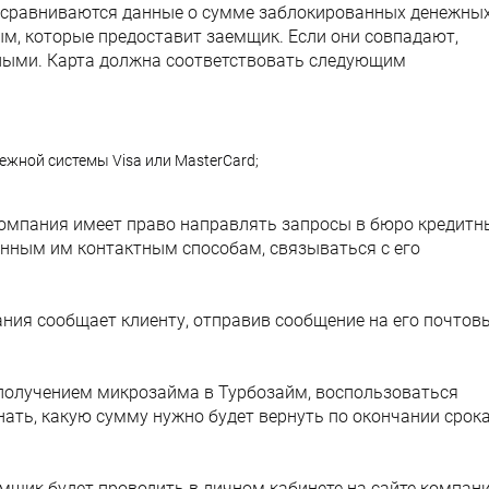
ее, сравниваются данные о сумме заблокированных денежны
м, которые предоставит заемщик. Если они совпадают,
ными. Карта должна соответствовать следующим
ежной системы Visa или MasterCard;
омпания имеет право направлять запросы в бюро кредитн
анным им контактным способам, связываться с его
ния сообщает клиенту, отправив сообщение на его почтов
получением микрозайма в Турбозайм, воспользоваться
ать, какую сумму нужно будет вернуть по окончании срок
емщик будет проводить в личном кабинете на сайте компани