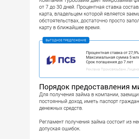
Компания Турбозайм дает микрозаймы физ
от 7 до 30 дней. Процентная ставка соста
карта, владельцем которой является зае
обстоятельствах, достаточно просто запол
карту в ближайшее время.
ВЫГОДНОЕ ПРЕДЛОЖЕНИЕ
Процентная ставка от 27,9
Максимальная сумма 5 мл
Срок погашения до 7 лет
Реклама Промсвязьбанк.Лицензия
Порядок предоставления м
Для получения займа в компании, заемщик
постоянный доход, иметь паспорт гражда
денежных средств.
Регламент получения займа состоит из не
допуская ошибок.