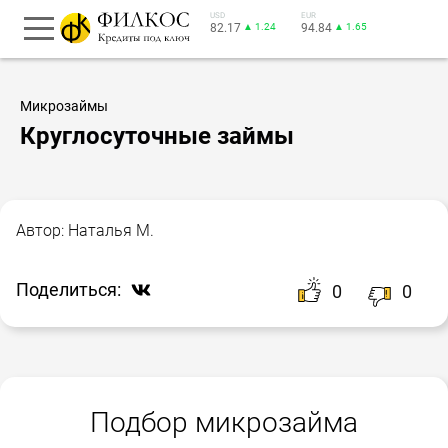
USD
EUR
82.17
▲ 1.24
94.84
▲ 1.65
Микрозаймы
Круглосуточные займы
Автор:
Наталья М.
Поделиться:
0
0
Подбор микрозайма