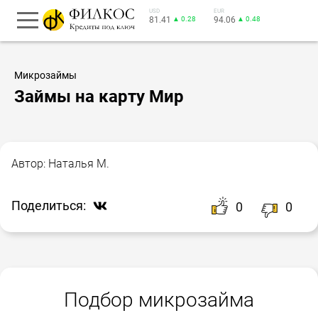
USD
EUR
81.41
▲ 0.28
94.06
▲ 0.48
Микрозаймы
Займы на карту Мир
Автор:
Наталья М.
Поделиться:
0
0
Подбор микрозайма