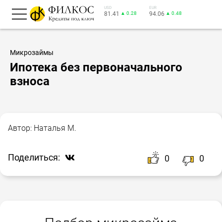
USD
EUR
81.41
▲ 0.28
94.06
▲ 0.48
Микрозаймы
Ипотека без первоначального
взноса
Автор:
Наталья М.
Поделиться:
0
0