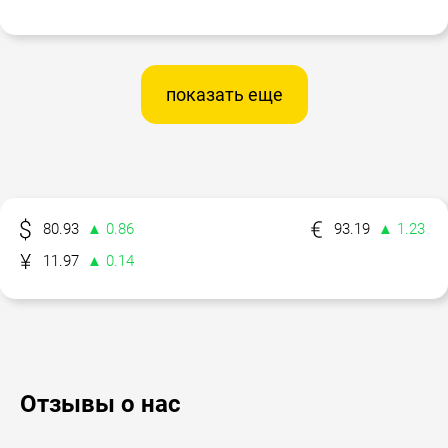
показать еще
80.93
▲ 0.86
93.19
▲ 1.23
11.97
▲ 0.14
Отзывы о нас