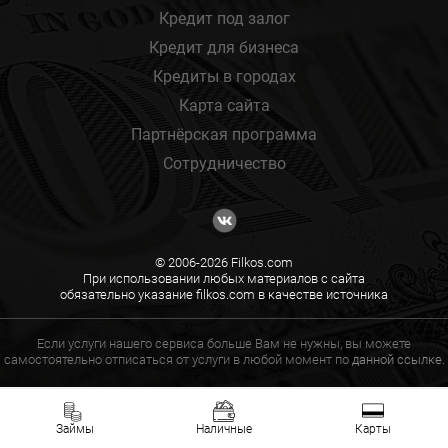
Кредит под залог
Кредит для бизнеса
Кредиты в городах
Карта сайта
Партнёрская программа
Сотрудничество
© 2006-2026 Filkos.com
При использовании любых материалов с сайта
обязательно указание filkos.com в качестве источника
Если услуги нашего сервиса больше Вам не нужны, вы можете
самостоятельно отписаться от услуги в любой момент по
данной ссылке.
Займы
Наличные
Карты