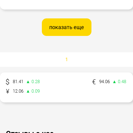
показать еще
1
81.41
▲ 0.28
94.06
▲ 0.48
12.06
▲ 0.09