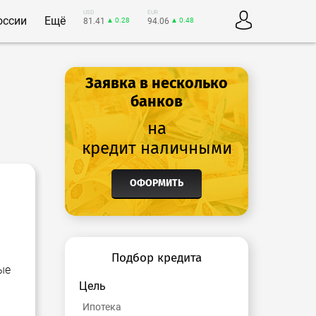
USD
EUR
оссии
Ещё
81.41
▲ 0.28
94.06
▲ 0.48
Заявка в несколько
банков
на
кредит наличными
ОФОРМИТЬ
Подбор кредита
ые
Цель
Ипотека