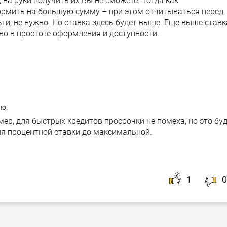
 на руки получить их Вы не сможете. Тогда как
ормить на большую сумму – при этом отчитываться перед
ьги, не нужно. Но ставка здесь будет выше. Еще выше ставк
тво в простоте оформления и доступности.
но.
мер, для быстрых кредитов просрочки не помеха, но это бу
я процентной ставки до максимальной.
1
0