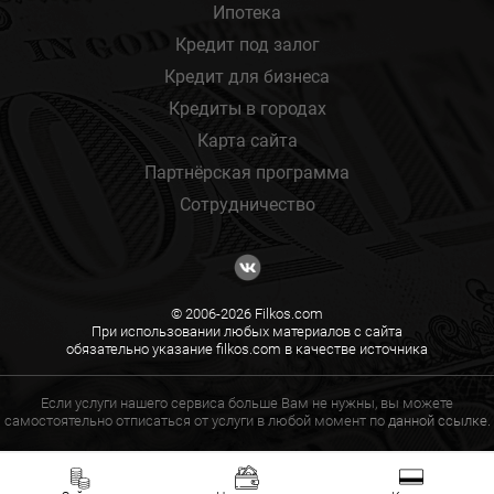
Ипотека
Кредит под залог
Кредит для бизнеса
Кредиты в городах
Карта сайта
Партнёрская программа
Сотрудничество
© 2006-2026 Filkos.com
При использовании любых материалов с сайта
обязательно указание filkos.com в качестве источника
Если услуги нашего сервиса больше Вам не нужны, вы можете
самостоятельно отписаться от услуги в любой момент по
данной ссылке.