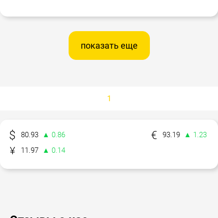
показать еще
1
80.93
▲ 0.86
93.19
▲ 1.23
11.97
▲ 0.14