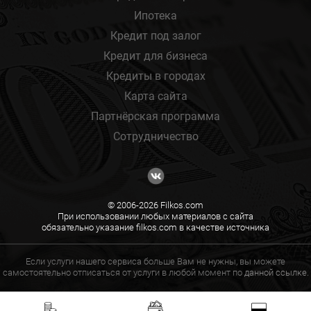
Ипотека
Кредит под залог
Кредит для бизнеса
Кредиты в городах
Карта сайта
Партнёрская программа
Сотрудничество
© 2006-2026 Filkos.com
При использовании любых материалов с сайта
обязательно указание filkos.com в качестве источника
Если услуги нашего сервиса больше Вам не нужны, вы можете
самостоятельно отписаться от услуги в любой момент по
данной ссылке.