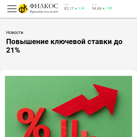
USD
EUR
82.17
▲ 1.24
94.84
▲ 1.65
Новости
Повышение ключевой ставки до
21%