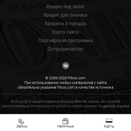
Кредит под залог
Кредит для бизнеса
Кредиты в городах
Карта сайта
Партнёрская программа
Сотрудничество
© 2006-2026 Filkos.com
При использовании любых материалов с сайта
обязательно указание filkos.com в качестве источника
Если услуги нашего сервиса больше Вам не нужны, вы можете
самостоятельно отписаться от услуги в любой момент по
данной ссылке.
Займы
Наличные
Карты