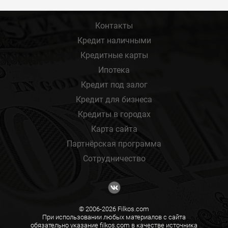
Контакты
Кредит наличными
Кредитные карты
Ипотека
Кредит под залог
Кредит для бизнеса
Кредиты в городах
Карта сайта
Партнёрская программа
Сотрудничество
© 2006-2026 Filkos.com
При использовании любых материалов с сайта
обязательно указание filkos.com в качестве источника