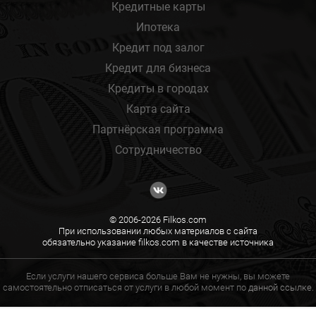
Кредитные карты
Ипотека
Кредит под залог
Кредит для бизнеса
Кредиты в городах
Карта сайта
Партнёрская программа
Сотрудничество
© 2006-2026 Filkos.com
При использовании любых материалов с сайта
обязательно указание filkos.com в качестве источника
Если услуги нашего сервиса больше Вам не нужны, вы можете
самостоятельно отписаться от услуги в любой момент по
данной ссылке.