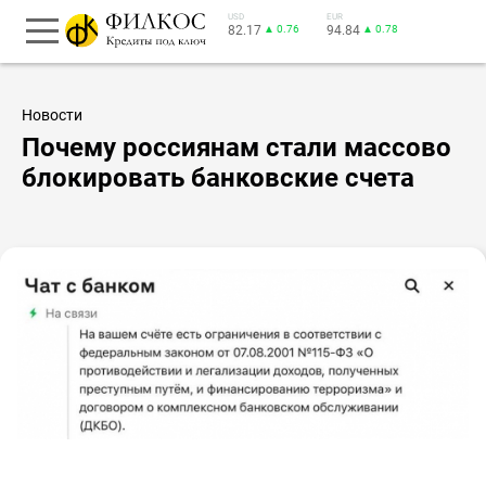
USD
EUR
82.17
▲ 0.76
94.84
▲ 0.78
Новости
Почему россиянам стали массово
блокировать банковские счета