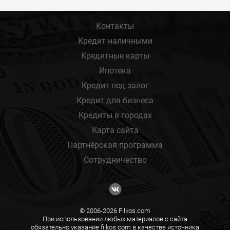
Контакты
Кредит наличными
Кредитные карты
Ипотека
Кредит под залог
Кредит для бизнеса
Кредиты в городах
Карта сайта
Партнёрская программа
Сотрудничество
© 2006-2026 Filkos.com
При использовании любых материалов с сайта
обязательно указание filkos.com в качестве источника