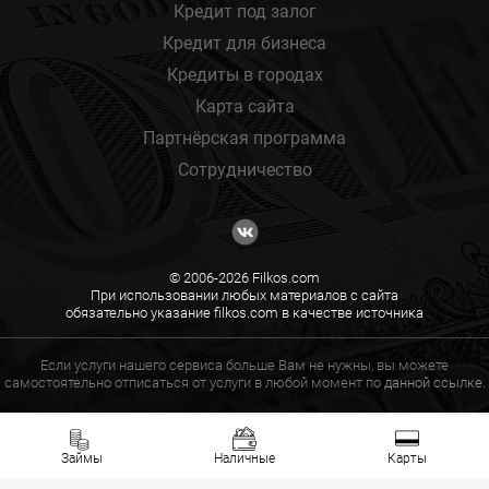
Кредит под залог
Кредит для бизнеса
Кредиты в городах
Карта сайта
Партнёрская программа
Сотрудничество
© 2006-2026 Filkos.com
При использовании любых материалов с сайта
обязательно указание filkos.com в качестве источника
Если услуги нашего сервиса больше Вам не нужны, вы можете
самостоятельно отписаться от услуги в любой момент по
данной ссылке.
Займы
Наличные
Карты