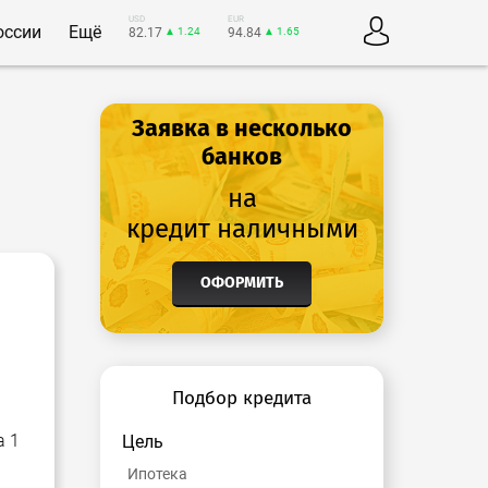
USD
EUR
оссии
Ещё
82.17
▲ 1.24
94.84
▲ 1.65
Заявка в несколько
банков
на
кредит наличными
ОФОРМИТЬ
Подбор кредита
а 1
Цель
Ипотека