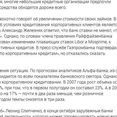
лся, многие небольшие кредитные организации предпочли
средства обходятся дороже всего.
еохотно говорят об увеличении стоимости своих займов. В
б условиях кредитования корпоративных клиентов являет
Александр Железняк ответил, что банк ставки не менял, «
и». Однако, по словам члена правления Райффайзенбанка
ызван изменением плавающих ставок Libor и Mosprime, к
тивных кредитов. В пресс-службе Газпромбанка подтверди
 по корпоративным кредитам», но отказались сказать
ения ситуации. По прогнозам аналитиков Альфа-банка, из-
идается по всем показателям банковского сектора. Однак
 корпоративном кредитовании. В 2007 года рост объема с
 при том, что в первом полугодии он составил 23%. А в 2
о на 17% — почти в два раза меньше, чем розничное
годом темпы снизятся в три раза.
б» Леонид Слипченко, в конце октября зарубежные банки
ей деятельности, которая может спровоцировать новую во