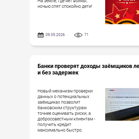
На земле, где нет войны,
ночью спят спокойно дети!
09.05.2026
71
Банки проверят доходы заёмщиков л
и без задержек
Новый механизм проверки
данных о потенциальных
заёмщиках позволит
банковским структурам
точнее оценивать риски, а
добросовестным клиентам -
получить кредит
максимально быстро.