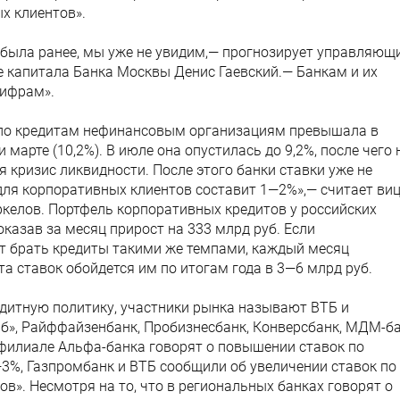
х клиентов».
 была ранее, мы уже не увидим,— прогнозирует управляющ
е капитала Банка Москвы Денис Гаевский.— Банкам и их
цифрам».
 по кредитам нефинансовым организациям превышала в
и марте (10,2%). В июле она опустилась до 9,2%, после чего 
кризис ликвидности. После этого банки ставки уже не
для корпоративных клиентов составит 1—2%»,— считает виц
ркелов. Портфель корпоративных кредитов у российских
 показав за месяц прирост на 333 млрд руб. Если
т брать кредиты такими же темпами, каждый месяц
а ставок обойдется им по итогам года в 3—6 млрд руб.
едитную политику, участники рынка называют ВТБ и
иб», Райффайзенбанк, Пробизнесбанк, Конверсбанк, МДМ-б
 филиале Альфа-банка говорят о повышении ставок по
3%, Газпромбанк и ВТБ сообщили об увеличении ставок по
в». Несмотря на то, что в региональных банках говорят о