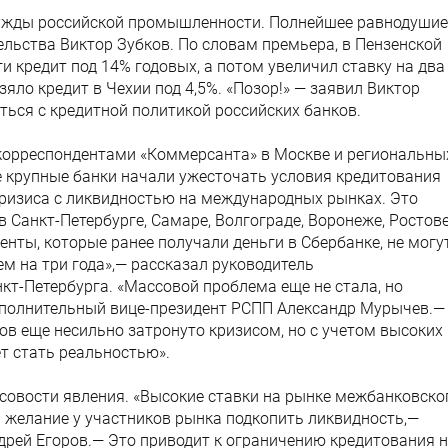
ужды российской промышленности. Полнейшее равнодушие
льства Виктор Зубков. По словам премьера, в Пензенской
 кредит под 14% годовых, а потом увеличил ставку на два
зяло кредит в Чехии под 4,5%. «Позор!» — заявил Виктор
ться с кредитной политикой российских банков.
 корреспондентами «Коммерсанта» в Москве и региональны
ие крупные банки начали ужесточать условия кредитования
кризиса с ликвидностью на международных рынках. Это
 Санкт-Петербурге, Самаре, Волгограде, Воронеже, Ростове
енты, которые ранее получали деньги в Сбербанке, не могу
м на три года»,— рассказал руководитель
т-Петербурга. «Массовой проблема еще не стала, но
сполнительный вице-президент РСПП Александр Мурычев.—
в еще несильно затронуто кризисом, но с учетом высоких
т стать реальностью».
совости явления. «Высокие ставки на рынке межбанковско
желание у участников рынка подкопить ликвидность,—
дрей Егоров.— Это приводит к ограничению кредитования н