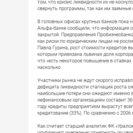
том, что кризис ликвидности их не косну
свернуть программы, так как им заемные 
В головных офисах крупных банков пока н
Альфа-банке сообщили, что информация о
закрытой. Предправления Пробизнесбанка 
как риски по юридическим лицам не росл
Павла Гурина, рост стоимости кредитов в
которым привязана львиная доля корпора
что «есть некоторое повышение в ставках
насколько.
Участники рынка не ждут скорого исправл
дефицита ликвидности стагнация роста ож
наибольшие потери они ожидают именно в
нефинансовым организациям составит 36%,
году кредиты предприятиям вырастут всег
кредитование (33%). По сравнению с 2006 
Как считает старший аналитик ФК «Уралси
опубликуют очередную отчетность по сво