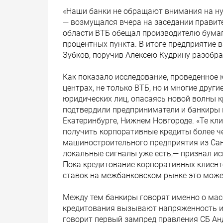
«Наши банки не обращают внимания на н
— возмущался вчера на заседании правите
области ВТБ обещал производителю бумаги
процентных пункта. В итоге предприятие в
Зубков, поручив Алексею Кудрину разобра
Как показало исследование, проведенное
центрах, не только ВТБ, но и многие друг
юридических лиц, опасаясь новой волны 
подтвердили предприниматели и банкиры в
Екатеринбурге, Нижнем Новгороде. «Те кли
получить корпоративные кредиты более че
машиностроительного предприятия из Санк
локальные сигналы уже есть,— признал и
Пока кредитование корпоративных клиенто
ставок на межбанковском рынке это може
Между тем банкиры говорят именно о мас
кредитования вызывают напряженность и 
говорит первый зампред правления СБ Ан