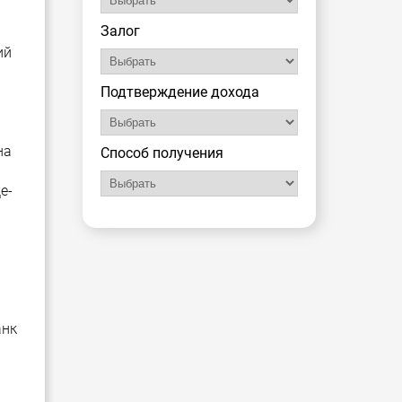
Залог
ий
Подтверждение дохода
на
Способ получения
е-
анк