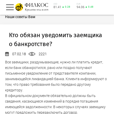
USD
EUR
81.41
▲ 0.28
94.06
▲ 0.48
Наши советы Вам
Кто обязан уведомить заемщика
о банкротстве?
07.02.18
2221
Все заемщики, раздумывающие, нужно ли платить кредит,
если банк обанкротился, рано или поздно получают
письменное уведомление от представителя компании,
занимающейся ликвидацией банка. Клиента информируют о
том, что право требования было передано другому
кредитору.
В официальном документе обязательно должны быть
сведения, касающиеся изменений в порядке погашения
имеющейся задолженности. В некоторых случаях заемщику
могут предложить перезаключить договор.