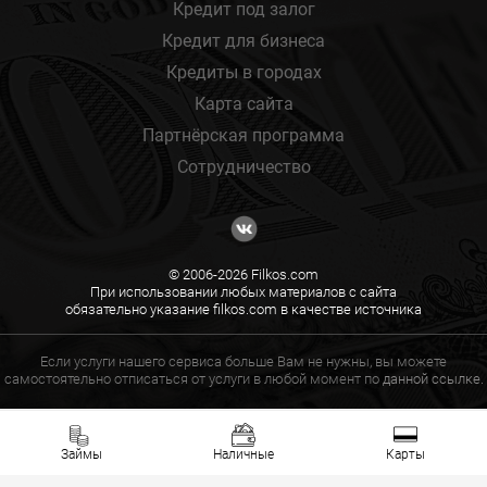
Кредит под залог
Кредит для бизнеса
Кредиты в городах
Карта сайта
Партнёрская программа
Сотрудничество
© 2006-2026 Filkos.com
При использовании любых материалов с сайта
обязательно указание filkos.com в качестве источника
Если услуги нашего сервиса больше Вам не нужны, вы можете
самостоятельно отписаться от услуги в любой момент по
данной ссылке.
Займы
Наличные
Карты