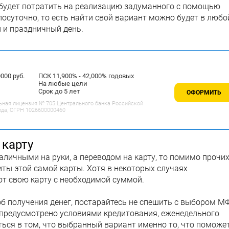
 будет потратить на реализацию задуманного с помощью
лосуточно, то есть найти свой вариант можно будет в любо
 и праздничный день.
00 руб.
ПСК 11,900% - 42,000% годовых
На любые цели
Срок до 5 лет
ОФОРМИТЬ
ьная лицензия № 705 Центрального банка Российской
ода, ОГРН 1026600000460
 карту
аличными на руки, а переводом на карту, то помимо прочи
иты этой самой карты. Хотя в некоторых случаях
т свою карту с необходимой суммой.
об получения денег, постарайтесь не спешить с выбором М
о предусмотрено условиями кредитования, еженедельного
ться в том, что выбранный вариант именно то, что поможе