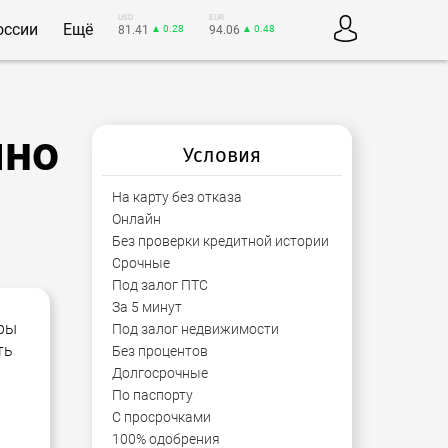
USD
EUR
оссии
Ещё
81.41
▲ 0.28
94.06
▲ 0.48
чно
Условия
На карту без отказа
Онлайн
Без проверки кредитной истории
Срочные
Под залог ПТС
За 5 минут
еры
Под залог недвижимости
ть
Без процентов
Долгосрочные
По паспорту
С просрочками
100% одобрения