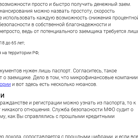
 возможности просто и быстро получить денежный заем.
ансирования можно назвать простоту, скорость
те использовать каждую возможность снижения процентно
 безопасности в собственной благонадежности и
непросто, ведь от потенциального заемщика требуется лиш
8 до 65 лет;
 на территории РФ;
документов нужен лишь паспорт. Согласитесь, такое
т о заемщике. Дело в том, что микрофинансовые компании
тории
и вот здесь есть несколько нюансов.
ии
ражданстве и регистрации можно узнать из паспорта, то к
т никакого отношения. Служба безопасности МФО судит о
му, как Вы справлялись с прошлыми кредитными
 дохода, сопоставляется с прошлыми цифрами, и если все