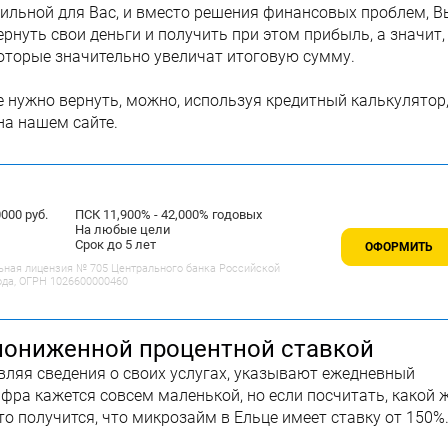
сильной для Вас, и вместо решения финансовых проблем, В
рнуть свои деньги и получить при этом прибыль, а значит,
оторые значительно увеличат итоговую сумму.
е нужно вернуть, можно, используя кредитный калькулятор
на нашем сайте.
00 руб.
ПСК 11,900% - 42,000% годовых
На любые цели
Срок до 5 лет
ОФОРМИТЬ
ьная лицензия № 705 Центрального банка Российской
ода, ОГРН 1026600000460
пониженной процентной ставкой
ляя сведения о своих услугах, указывают ежедневный
ифра кажется совсем маленькой, но если посчитать, какой 
то получится, что микрозайм в Ельце имеет ставку от 150%