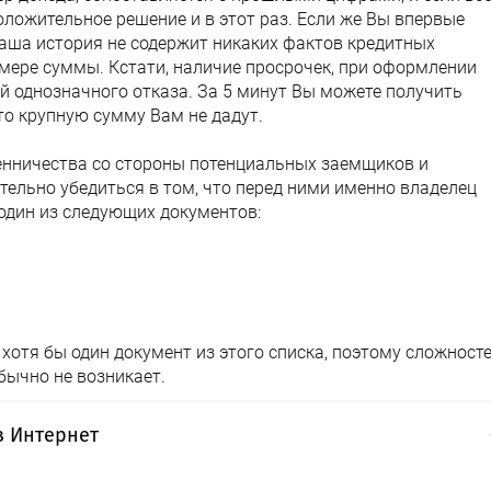
оложительное решение и в этот раз. Если же Вы впервые
Ваша история не содержит никаких фактов кредитных
змере суммы. Кстати, наличие просрочек, при оформлении
й однозначного отказа. За 5 минут Вы можете получить
то крупную сумму Вам не дадут.
нничества со стороны потенциальных заемщиков и
ельно убедиться в том, что перед ними именно владелец
 один из следующих документов:
хотя бы один документ из этого списка, поэтому сложност
бычно не возникает.
з Интернет
но, Вы даже избавите себя от блуждания по сайтам