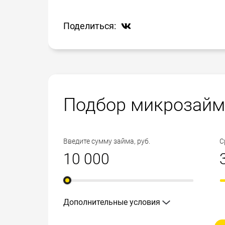
самых разных кредитных организаций, е
отправлена системой в компании, имеющ
Поделиться:
соответствуют Вашим параметрам. Вскор
положительных может оказаться нескол
Подбор микрозайм
Введите сумму займа, руб.
С
Дополнительные условия