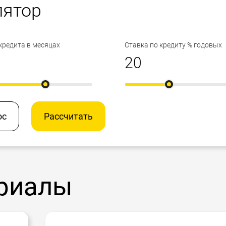
лятор
кредита в месяцах
Ставка по кредиту % годовых
ос
Рассчитать
риалы