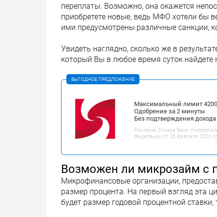
переплаты. Возможно, она окажется непо
приобретете новые, ведь МФО хотели бы ве
ими предусмотрены различные санкции, к
Увидеть наглядно, сколько же в результат
который Вы в любое время суток найдете 
ВЫГОДНОЕ ПРЕДЛОЖЕНИЕ
Максимальный лимит 42000
Одобрение за 2 минуты
Без подтверждения дохода
Реклама Синара банк.Универсал
Федерации от 28 февраля 2022 г
Возможен ли микрозайм с 
Микрофинансовые организации, предостав
размер процента. На первый взгляд эта ц
будет размер годовой процентной ставки, 