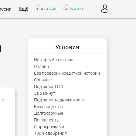
USD
EUR
оссии
Ещё
81.41
▲ 0.28
94.06
▲ 0.48
а
Условия
На карту без отказа
Онлайн
Без проверки кредитной истории
Срочные
Под залог ПТС
За 5 минут
ые
Под залог недвижимости
Без процентов
Долгосрочные
По паспорту
С просрочками
100% одобрения