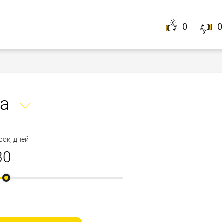
сли заполните
анкету
на нашем сайте. Она будет
ие такие условия, которые наиболее полно
0
0
е Вы получите ответы из них, среди которых
ько.
а
рок, дней