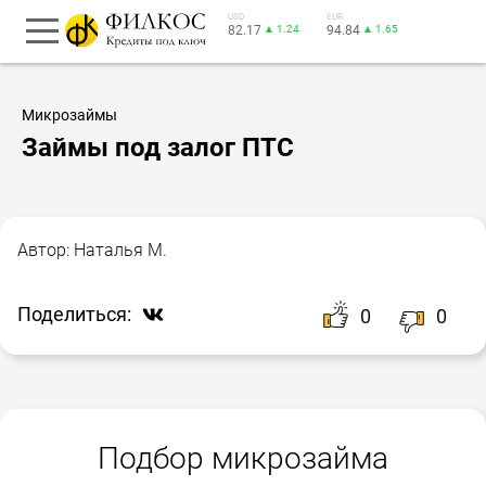
USD
EUR
82.17
▲ 1.24
94.84
▲ 1.65
Микрозаймы
Займы под залог ПТС
Автор:
Наталья М.
Поделиться:
0
0
Подбор микрозайма