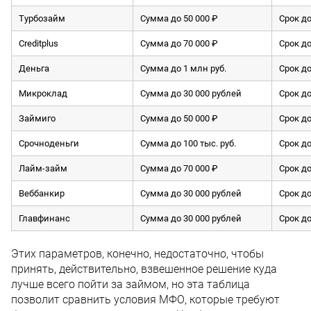
Турбозайм
Сумма до 50 000 ₽
Срок до
Creditplus
Сумма до 70 000 ₽
Срок до
Деньга
Сумма до 1 млн руб.
Срок до
Микроклад
Сумма до 30 000 рублей
Срок до
Займиго
Сумма до 50 000 ₽
Срок до
Срочноденьги
Сумма до 100 тыс. руб.
Срок до
Лайм-займ
Сумма до 70 000 ₽
Срок до
Веббанкир
Сумма до 30 000 рублей
Срок до
Главфинанс
Сумма до 30 000 рублей
Срок до
Этих параметров, конечно, недостаточно, чтобы
принять, действительно, взвешенное решение куда
лучше всего пойти за займом, но эта таблица
позволит сравнить условия МФО, которые требуют