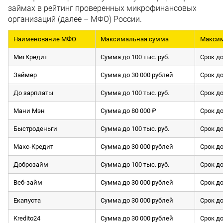
займах в рейтинг проверенных микрофинансовых
организаций (далее – МФО) России.
Наименование МФО
Максимальная сумма
Максим
МигКредит
Сумма до 100 тыс. руб.
Срок до
Займер
Сумма до 30 000 рублей
Срок до
До зарплаты
Сумма до 100 тыс. руб.
Срок до
Мани Мэн
Сумма до 80 000 ₽
Срок до
Быстроденьги
Сумма до 100 тыс. руб.
Срок до
Макс-Кредит
Сумма до 30 000 рублей
Срок до
Доброзайм
Сумма до 100 тыс. руб.
Срок до
Веб-займ
Сумма до 30 000 рублей
Срок до
Екапуста
Сумма до 30 000 рублей
Срок до
Kredito24
Сумма до 30 000 рублей
Срок до