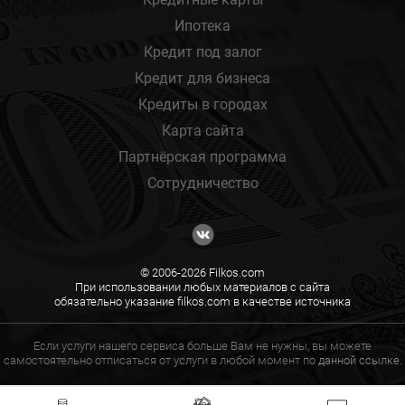
Ипотека
Кредит под залог
Кредит для бизнеса
Кредиты в городах
Карта сайта
Партнёрская программа
Сотрудничество
© 2006-2026 Filkos.com
При использовании любых материалов с сайта
обязательно указание filkos.com в качестве источника
Если услуги нашего сервиса больше Вам не нужны, вы можете
самостоятельно отписаться от услуги в любой момент по
данной ссылке.