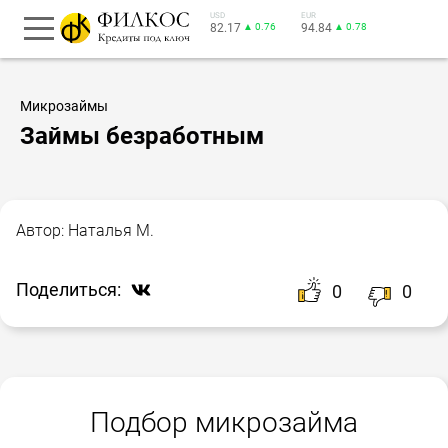
USD
EUR
82.17
▲ 0.76
94.84
▲ 0.78
Микрозаймы
Займы безработным
Автор:
Наталья М.
Поделиться:
0
0
Подбор микрозайма