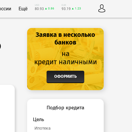
USD
EUR
оссии
Ещё
80.93
▲ 0.86
93.19
▲ 1.23
Заявка в несколько
о
банков
на
кредит наличными
ОФОРМИТЬ
Подбор кредита
Цель
Ипотека