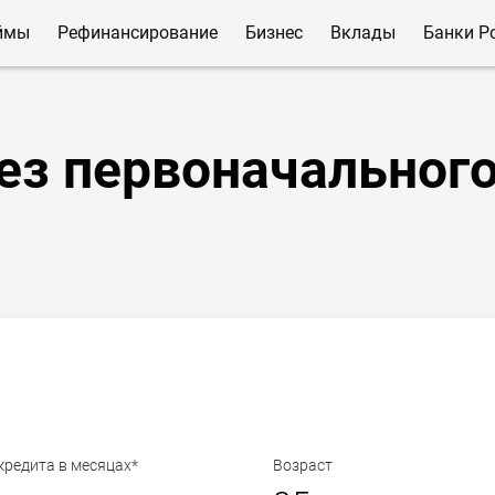
ймы
Рефинансирование
Бизнес
Вклады
Банки Р
ез первоначальног
кредита в месяцах*
Возраст