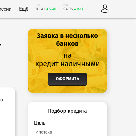
USD
EUR
оссии
Ещё
81.41
▲ 0.28
94.06
▲ 0.48
Заявка в несколько
г
банков
на
кредит наличными
ОФОРМИТЬ
Но
Подбор кредита
Цель
Ипотека