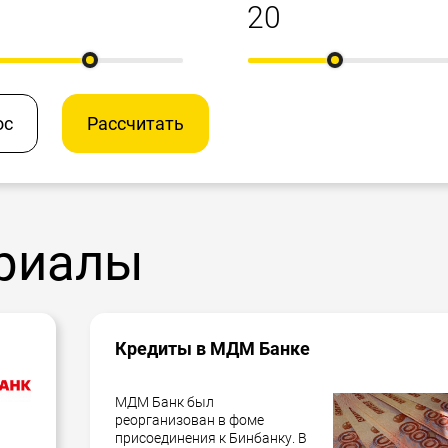
ос
Рассчитать
риалы
Кредиты в МДМ Банке
МДМ Банк был
реорганизован в фоме
присоединения к Бинбанку. В