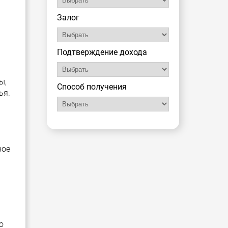
Залог
Подтверждение дохода
ы,
Способ получения
ья.
вое
о