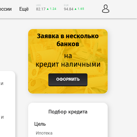
USD
EUR
оссии
Ещё
82.17
▲ 1.24
94.84
▲ 1.65
Заявка в несколько
банков
на
кредит наличными
ОФОРМИТЬ
 и
Подбор кредита
 и
Цель
Ипотека