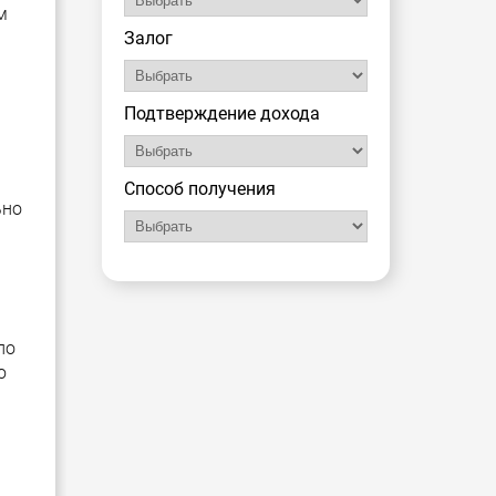
м
Залог
Подтверждение дохода
Способ получения
ьно
по
ю