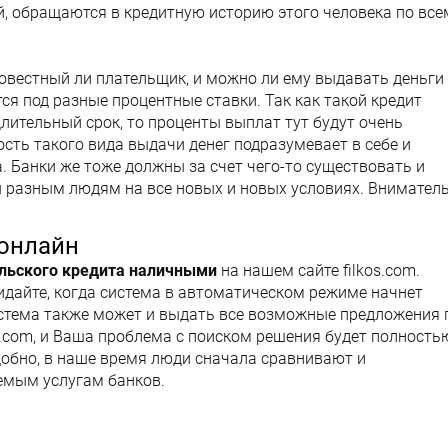
ей, обращаются в кредитную историю этого человека по все
совестный ли плательщик, и можно ли ему выдавать деньги
ся под разные процентные ставки. Так как такой кредит
длительный срок, то проценты выплат тут будут очень
ость такого вида выдачи денег подразумевает в себе и
. Банки же тоже должны за счет чего-то существовать и
ы разным людям на все новых и новых условиях. Внимател
онлайн
льского кредита наличными
на нашем сайте filkos.com.
идайте, когда система в автоматическом режиме начнет
стема также может и выдать все возможные предложения 
os.com, и Ваша проблема с поиском решения будет полность
удобно, в наше время люди сначала сравнивают и
мым услугам банков.