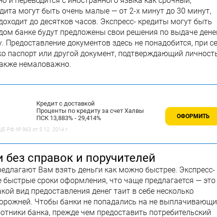
но и переводится с иностранного языка как срочный,
дита могут быть очень малые — от 2-х минут до 30 минут,
доходит до десятков часов. Экспресс- кредиты могут быть
дом банке будут предложены свои решения по выдаче дене
у. Предоставление документов здесь не понадобится, при с
ко паспорт или другой документ, подтверждающий личност
также немаловажно.
Кредит с доставкой
Проценты по кредиту за счет Халвы
ОФОРМИТЬ
ПСК 13,883% - 29,414%
 РФ № 963 от 5 12. 2014 г.
без справок и поручителей
редлагают Вам взять деньги как можно быстрее. Экспресс-
 быстрые сроки оформления, что чаще предлагается — это
кой вид предоставления денег таит в себе несколько
торожней. Чтобы банки не попадались на не выплачивающи
аботники банка, прежде чем предоставить потребительский