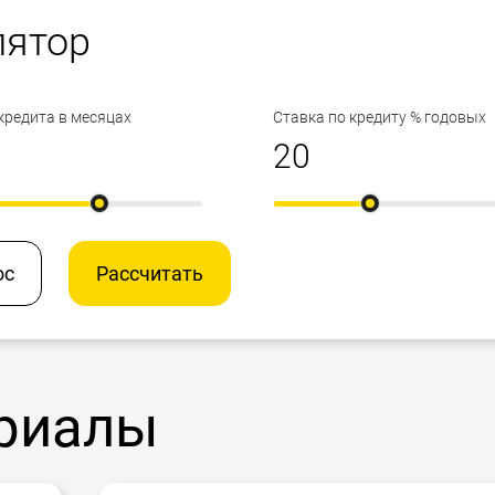
лятор
кредита в месяцах
Ставка по кредиту % годовых
ос
Рассчитать
риалы