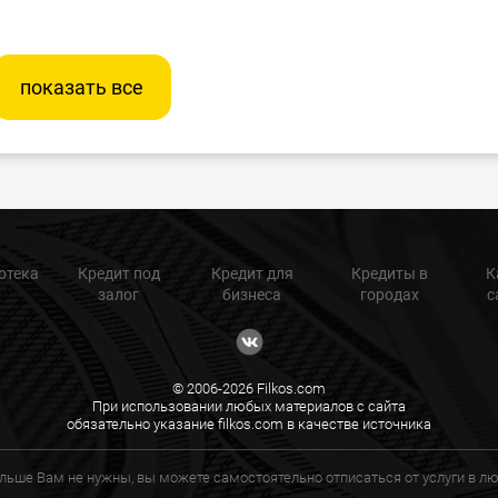
показать все
отека
Кредит под
Кредит для
Кредиты в
К
залог
бизнеса
городах
с
© 2006-2026 Filkos.com
При использовании любых материалов с сайта
обязательно указание filkos.com в качестве источника
ольше Вам не нужны, вы можете самостоятельно отписаться от услуги в 