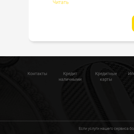
Читать
Контакты
Кредит
Кредитные
Ип
наличными
карты
Если услуги нашего сервиса б