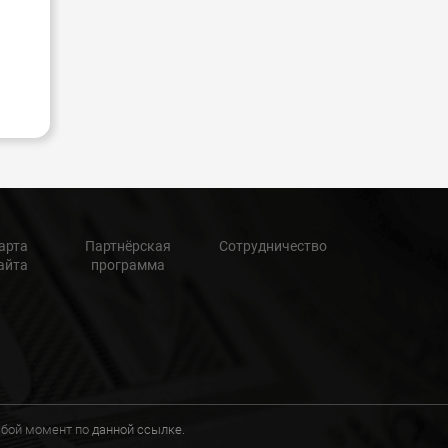
арта
Партнёрская
Сотрудничество
айта
программа
любой момент по
данной ссылке.