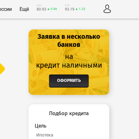
USD
EUR
оссии
Ещё
80.93
▲ 0.86
93.19
▲ 1.23
Заявка в несколько
банков
на
кредит наличными
ОФОРМИТЬ
Подбор кредита
Цель
Ипотека