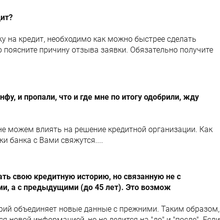
дит?
у на кредит, необходимо как можно быстрее сделать
о поясните причину отзыва заявки. Обязательно получите
фу, и пропали, что и где мне по итогу одобрили, жду
не можем влиять на решение кредитной организации. Как
ки банка с Вами свяжутся....
ть свою кредитную историю, но связанную не с
, а с предыдущими (до 45 лет). Это возмож
рий объединяет новые данные с прежними. Таким образом,
 новой информацией, но не делится на "до" и "после". Если