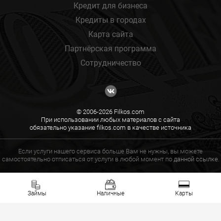
Кредит для бизнеса
Кредиты в городах
Карта сайта
Партнёрская программа
Сотрудничество
© 2006-2026 Filkos.com
При использовании любых материалов с сайта
обязательно указание filkos.com в качестве источника
Если услуги нашего сервиса больше Вам не нужны, вы можете
самостоятельно отписаться от услуги в любой момент по
данной ссылке.
Займы
Наличные
Карты