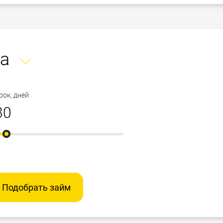
а
рок, дней
Подобрать займ