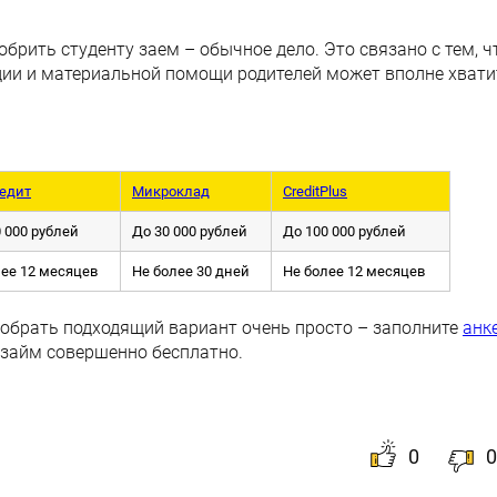
рить студенту заем – обычное дело. Это связано с тем, ч
дии и материальной помощи родителей может вполне хвати
едит
Микроклад
CreditPlus
 000 рублей
До 30 000 рублей
До 100 000 рублей
лее 12 месяцев
Не более 30 дней
Не более 12 месяцев
добрать подходящий вариант очень просто – заполните
анк
озайм совершенно бесплатно.
0
0