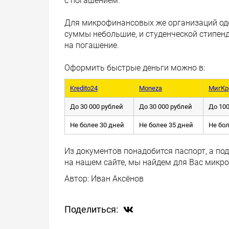
с погашением.
Для микрофинансовых же организаций одоб
суммы небольшие, и студенческой стипен
на погашение.
Оформить быстрые деньги можно в:
Kredito24
Moneza
МигКр
До 30 000 рублей
До 30 000 рублей
До 100
Не более 30 дней
Не более 35 дней
Не бо
Из документов понадобится паспорт, а по
на нашем сайте, мы найдем для Вас микр
Автор:
Иван Аксёнов
Поделиться: