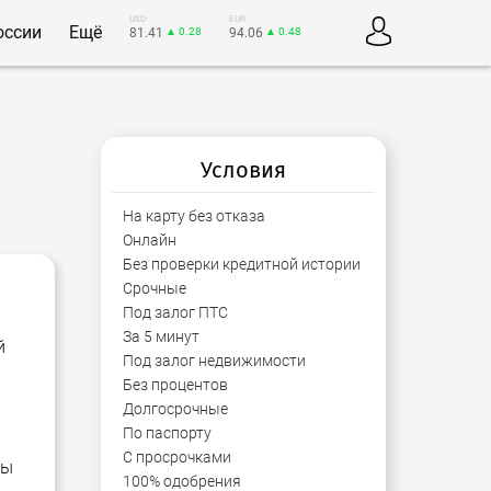
USD
EUR
оссии
Ещё
81.41
▲ 0.28
94.06
▲ 0.48
Условия
На карту без отказа
Онлайн
Без проверки кредитной истории
Срочные
Под залог ПТС
За 5 минут
й
Под залог недвижимости
Без процентов
Долгосрочные
По паспорту
С просрочками
мы
100% одобрения