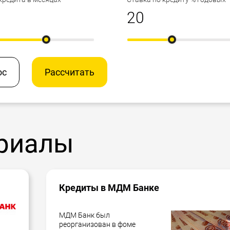
ос
Рассчитать
риалы
Кредиты в МДМ Банке
МДМ Банк был
реорганизован в фоме