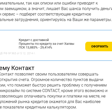
имательным, так как описки или ошибки приводят к
м заемщиком, а значит, лишает Вас шанса получить деньг
н сервис – подберет соответствующее кредитное
альные затруднения, ориентируясь на Ваши же параметры.
Кредит с доставкой
Проценты по кредиту за счет Халвы
ОФОРМИТЬ
ПСК 13,883% - 29,414%
 РФ № 963 от 5 12. 2014 г.
тему Контакт
Контакт позволяет своим пользователям совершать
 открытия счета. Огромное количество пунктов выдачи
сии, что поможет быстро решить проблему с получением
ь микрозайм по системе CONTACT, кроме этого возможно и
озволяющих оплачивать покупки и платежи на месте, не
едложений рынка кредитов окажется для Вас наиболее
е показатели кредитным калькулятором.