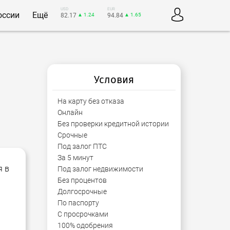
USD
EUR
оссии
Ещё
82.17
▲ 1.24
94.84
▲ 1.65
Условия
На карту без отказа
Онлайн
Без проверки кредитной истории
Срочные
Под залог ПТС
За 5 минут
я в
Под залог недвижимости
Без процентов
Долгосрочные
По паспорту
С просрочками
100% одобрения