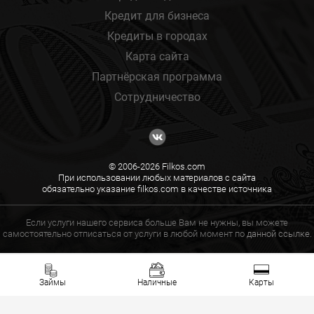
Кредит для бизнеса
Кредиты в городах
Карта сайта
Партнёрская программа
Сотрудничество
© 2006-2026 Filkos.com
При использовании любых материалов с сайта
обязательно указание filkos.com в качестве источника
Если услуги нашего сервиса больше Вам не нужны, вы можете
самостоятельно отписаться от услуги в любой момент по
данной ссылке.
Займы
Наличные
Карты