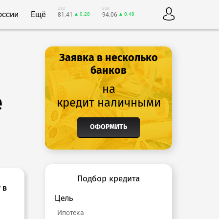
USD
EUR
оссии
Ещё
81.41
▲ 0.28
94.06
▲ 0.48
Заявка в несколько
банков
на
е
кредит наличными
ОФОРМИТЬ
Подбор кредита
 в
Цель
Ипотека