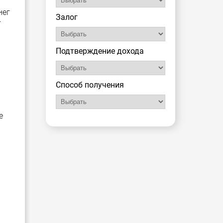
нег
Залог
т
Подтверждение дохода
Способ получения
е