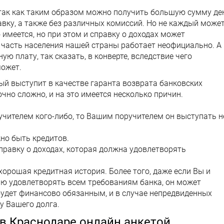
 так как таким образом можно получить большую сумму де
вку, а также без различных комиссий. Но не каждый може
о имеется, но при этом и справку о доходах может
 часть населения нашей страны работает неофициально. А
ю плату, так сказать, в конверте, вследствие чего
может.
ый выступит в качестве гаранта возврата банковских
очно сложно, и на это имеется несколько причин.
ручителем кого-либо, то Вашим поручителем он выступать н
жно быть кредитов.
справку о доходах, которая должна удовлетворять
хорошая кредитная история. Более того, даже если Вы и
ью удовлетворять всем требованиям банка, он может
будет финансово обязанным, и в случае непредвиденных
у Вашего долга.
в Краснодаре онлайн анкетой