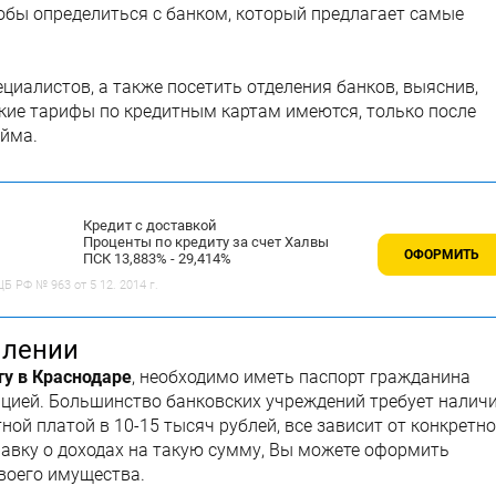
тобы определиться с банком, который предлагает самые
циалистов, а также посетить отделения банков, выяснив,
акие тарифы по кредитным картам имеются, только после
айма.
Кредит с доставкой
Проценты по кредиту за счет Халвы
ОФОРМИТЬ
ПСК 13,883% - 29,414%
 РФ № 963 от 5 12. 2014 г.
млении
у в Краснодаре
, необходимо иметь паспорт гражданина
ацией. Большинство банковских учреждений требует налич
ой платой в 10-15 тысяч рублей, все зависит от конкретно
равку о доходах на такую сумму, Вы можете оформить
своего имущества.