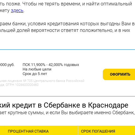
ть позже. Чтобы не терять времени, и найти оптимальный
нкету
здесь
.
аем банки, условия кредитования которых выгодны Вам в
ольшей долей вероятности ответят положительно, и в них
00 руб.
ПСК 11,900% - 42,000% годовых
На любые цели
Срок до 5 лет
ОФОРМИТЬ
ьная лицензия № 705 Центрального банка Российской
ода, ОГРН 1026600000460
кий кредит в Сбербанке в Краснодаре
ет крупные суммы, и если Вы выбираете именно Сбербанк,
ПРОЦЕНТНАЯ СТАВКА
СРОК ПОГАШЕНИЯ