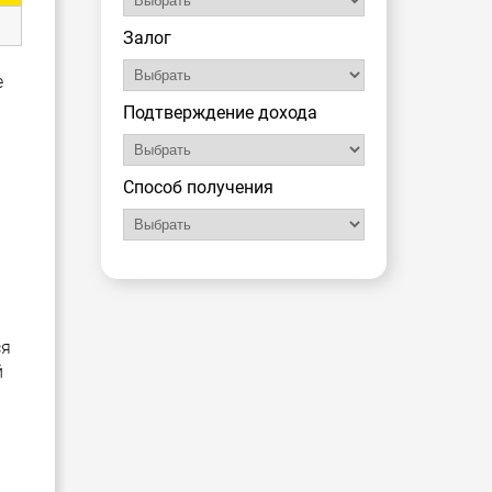
Залог
е
Подтверждение дохода
Способ получения
ся
й