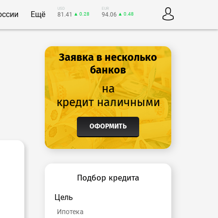
USD
EUR
оссии
Ещё
81.41
▲ 0.28
94.06
▲ 0.48
Заявка в несколько
банков
на
кредит наличными
ОФОРМИТЬ
Подбор кредита
Цель
Ипотека