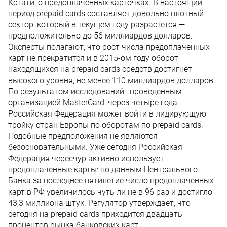
Кстати, о предоплаченных карточках. В настоящий
период prepaid cards составляет довольно плотный
сектор, который в текущем году разрастется —
предположительно до 56 миллиардов долларов.
Эксперты полагают, что рост числа предоплаченных
карт не прекратится и в 2015-ом году оборот
находящихся на prepaid cards средств достигнет
высокого уровня, не менее 110 миллиардов долларов.
По результатом исследований , проведенным
организацией MasterCard, через четыре года
Российская Федерация может войти в лидирующую
тройку стран Европы по оборотам по prepaid cards.
Подобные предположения не являются
безосновательными. Уже сегодня Российская
Федерация чересчур активно использует
предоплаченные карты: по данным Центрального
Банка за последнее пятилетие число предоплаченных
карт в РФ увеличилось чуть ли не в 96 раз и достигло
43,3 миллиона штук. Регулятор утверждает, что
сегодня на prepaid cards приходится двадцать
процентов рынка банковских карт.