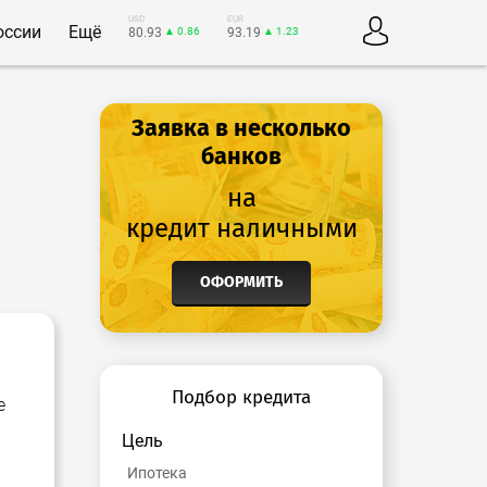
USD
EUR
оссии
Ещё
80.93
▲ 0.86
93.19
▲ 1.23
Заявка в несколько
банков
на
кредит наличными
ОФОРМИТЬ
Подбор кредита
е
Цель
Ипотека