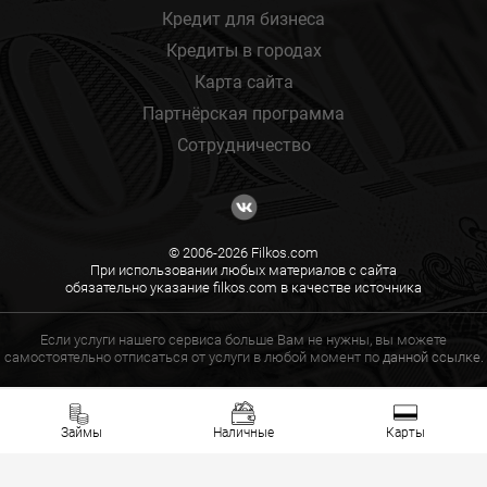
Кредит для бизнеса
Кредиты в городах
Карта сайта
Партнёрская программа
Сотрудничество
© 2006-2026 Filkos.com
При использовании любых материалов с сайта
обязательно указание filkos.com в качестве источника
Если услуги нашего сервиса больше Вам не нужны, вы можете
самостоятельно отписаться от услуги в любой момент по
данной ссылке.
Займы
Наличные
Карты