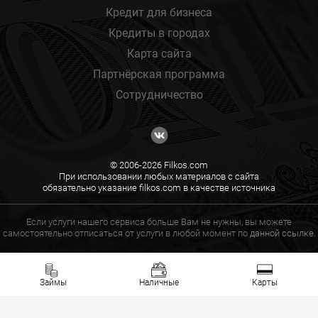
Кредит для бизнеса
Кредиты в городах
Карта сайта
Партнёрская программа
Сотрудничество
© 2006-2026 Filkos.com
При использовании любых материалов с сайта
обязательно указание filkos.com в качестве источника
Если услуги нашего сервиса больше Вам не нужны, вы можете
самостоятельно отписаться от услуги в любой момент по
данной ссылке.
Займы
Наличные
Карты