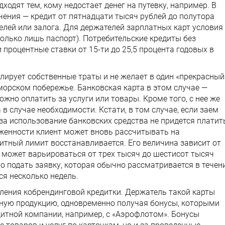
ходят тем, кому недостает денег на путевку, например. В
чения — кредит от пятнадцати тысяч рублей до полутора
елей или залога. Для держателей зарплатных карт условия
только лишь паспорт). Потребительские кредиты без
процентные ставки от 15-ти до 25,5 процента годовых в
олирует собственные траты и не желает в один «прекрасный
 морском побережье. Банковская карта в этом случае —
но оплатить за услуги или товары. Кроме того, с нее же
в случае необходимости. Кстати, в том случае, если заем
 за использование банковских средства не придется платит
лженности клиент может вновь рассчитывать на
итный лимит восстанавливается. Его величина зависит от
 может варьироваться от трех тысяч до шестисот тысяч
о подать заявку, которая обычно рассматривается в течен
ся несколько недель.
ения кобрендинговой кредитки. Держатель такой карты
чную продукцию, одновременно получая бонусы, которыми
итной компании, например, с «Аэрофлотом». Бонусы