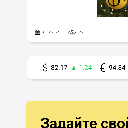
31.12.2025
152
82.17
▲ 1.24
94.84
Задайте сво