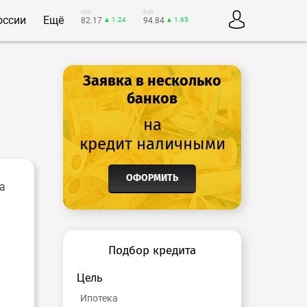
USD
EUR
оссии
Ещё
82.17
▲ 1.24
94.84
▲ 1.65
Заявка в несколько
банков
на
кредит наличными
ОФОРМИТЬ
а
Подбор кредита
Цель
Ипотека