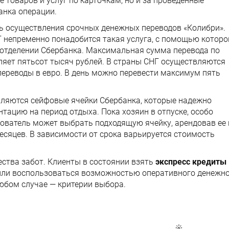
 товаров и услуг по карточкам, но и за проведенные
анка операции.
ь осуществления срочных денежных переводов «Колибри».
 непременно понадобится такая услуга, с помощью которо
отделении Сбербанка. Максимальная сумма перевода по
ляет пятьсот тысяч рублей. В страны СНГ осуществляются
переводы в евро. В день можно перевести максимум пять
ляются сейфовые ячейки Сбербанка, которые надежно
ацию на период отдыха. Пока хозяин в отпуске, особо
зователь может выбрать подходящую ячейку, арендовав ее 
месяцев. В зависимости от срока варьируется стоимость
ства забот. Клиенты в состоянии взять
экспресс кредиты
 или воспользоваться возможностью оперативного денежн
любом случае — критерии выбора.