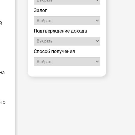
Залог
й
Подтверждение дохода
Способ получения
на
ого