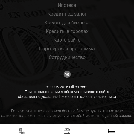
Ипотека
Кредит под залог
Кредит для бизнеса
Кредиты в городах
Карта сайта
Партнёрская программа
Сотрудничество
© 2006-2026 Filkos.com
При использовании любых материалов с сайта
обязательно указание filkos.com в качестве источника
Если услуги нашего сервиса больше Вам не нужны, вы можете
самостоятельно отписаться от услуги в любой момент по
данной ссылке.