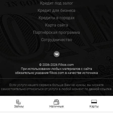
Кредит под залог
Кредит для бизнеса
Кредиты в городах
Карта сайта
Партнёрская программа
Сотрудничество
© 2006-2026 Filkos.com
При использовании любых материалов с сайта
обязательно указание filkos.com в качестве источника
Если услуги нашего сервиса больше Вам не нужны, вы можете
самостоятельно отписаться от услуги в любой момент по
данной ссылке.
Займы
Наличные
Карты