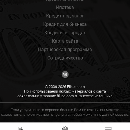
Ипотека
Кредит под залог
Кредит для бизнеса
Кредиты в городах
Карта сайта
Партнёрская программа
Сотрудничество
© 2006-2026 Filkos.com
При использовании любых материалов с сайта
обязательно указание filkos.com в качестве источника
Если услуги нашего сервиса больше Вам не нужны, вы можете
самостоятельно отписаться от услуги в любой момент по
данной ссылке.