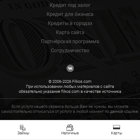
Кредит под залог
Кредит для бизнеса
Кредиты в городах
Карта сайта
Партнёрская программа
Сотрудничество
© 2006-2026 Filkos.com
При использовании любых материалов с сайта
обязательно указание filkos.com в качестве источника
Если услуги нашего сервиса больше Вам не нужны, вы можете
самостоятельно отписаться от услуги в любой момент по
данной ссылке.
Займы
Наличные
Карты