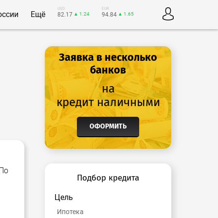
USD
EUR
оссии
Ещё
82.17
▲ 1.24
94.84
▲ 1.65
Заявка в несколько
банков
на
кредит наличными
ОФОРМИТЬ
 По
Подбор кредита
Цель
Ипотека