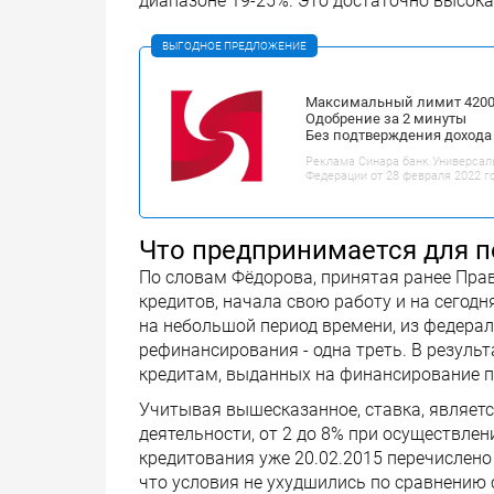
диапазоне 19-25%. Это достаточно высока
ВЫГОДНОЕ ПРЕДЛОЖЕНИЕ
Максимальный лимит 42000
Одобрение за 2 минуты
Без подтверждения дохода
Реклама Синара банк.Универсал
Федерации от 28 февраля 2022 г
Что предпринимается для 
По словам Фёдорова, принятая ранее Пра
кредитов, начала свою работу и на сего
на небольшой период времени, из федера
рефинансирования - одна треть. В резуль
кредитам, выданных на финансирование п
Учитывая вышесказанное, ставка, являет
деятельности, от 2 до 8% при осуществле
кредитования уже 20.02.2015 перечислено
что условия не ухудшились по сравнению 