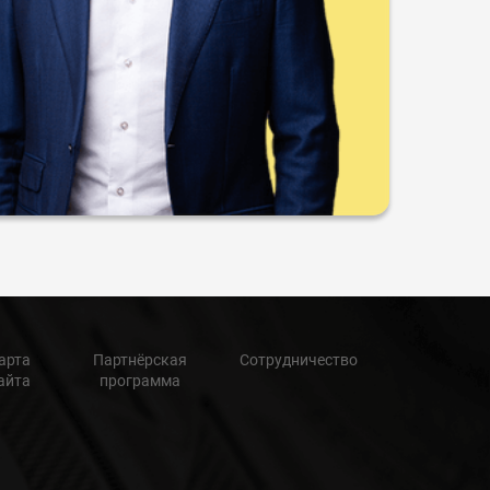
арта
Партнёрская
Сотрудничество
айта
программа