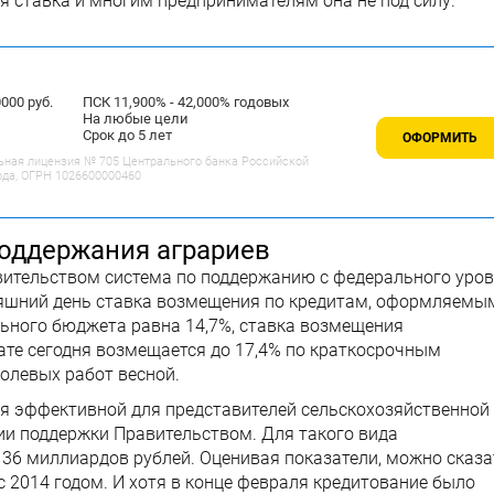
я ставка и многим предпринимателям она не под силу.
00 руб.
ПСК 11,900% - 42,000% годовых
На любые цели
Срок до 5 лет
ОФОРМИТЬ
ьная лицензия № 705 Центрального банка Российской
ода, ОГРН 1026600000460
поддержания аграриев
вительством система по поддержанию с федерального уро
дняшний день ставка возмещения по кредитам, оформляемы
льного бюджета равна 14,7%, ставка возмещения
тате сегодня возмещается до 17,4% по краткосрочным
олевых работ весной.
ся эффективной для представителей сельскохозяйственной
нии поддержки Правительством. Для такого вида
 36 миллиардов рублей. Оценивая показатели, можно сказа
с 2014 годом. И хотя в конце февраля кредитование было