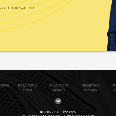
персональных данных
отека
Кредит под
Кредит для
Кредиты в
К
залог
бизнеса
городах
с
© 2006-2026 Filkos.com