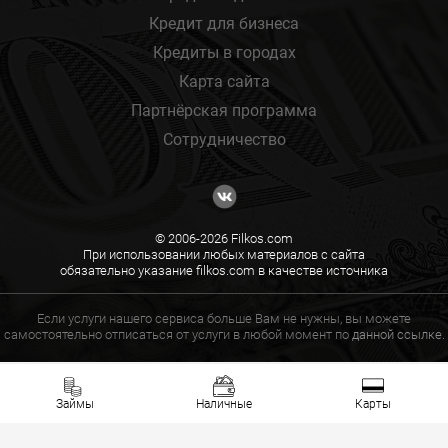
Кредит для бизнеса
Кредиты в городах
Карта сайта
Партнёрская программа
Сотрудничество
© 2006-2026 Filkos.com
При использовании любых материалов с сайта
обязательно указание filkos.com в качестве источника
Если услуги нашего сервиса больше Вам не нужны, вы можете
самостоятельно отписаться от услуги в любой момент по
данной ссылке.
Займы
Наличные
Карты