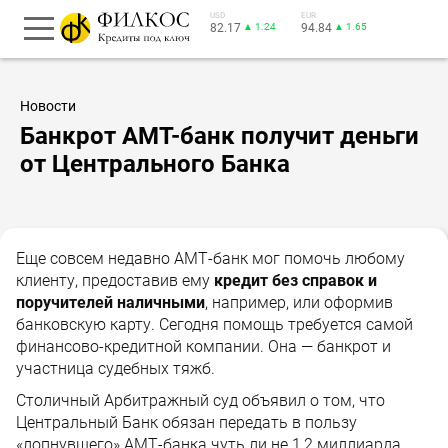
USD
EUR
82.17
▲ 1.24
94.84
▲ 1.65
Новости
Банкрот АМТ-банк получит деньги
от Центрального Банка
Еще совсем недавно АМТ-банк мог помочь любому
клиенту, предоставив ему
кредит без справок и
поручителей наличными
, например, или оформив
банковскую карту. Сегодня помощь требуется самой
финансово-кредитной компании. Она — банкрот и
участница судебных тяжб.
Столичный Арбитражный суд объявил о том, что
Центральный Банк обязан передать в пользу
«лопнувшего» АМТ-банка чуть ли не 1,2 миллиарда