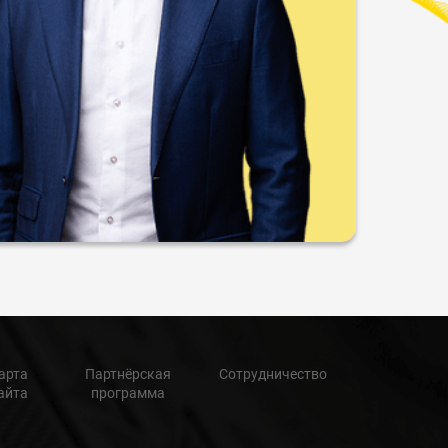
арта
Партнёрская
Сотрудничество
айта
программа