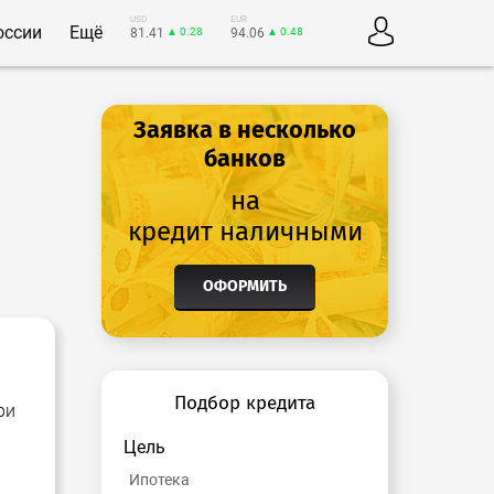
USD
EUR
оссии
Ещё
81.41
▲ 0.28
94.06
▲ 0.48
Заявка в несколько
банков
на
кредит наличными
ОФОРМИТЬ
Подбор кредита
ри
.
Цель
Ипотека