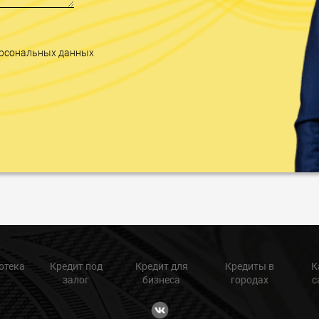
персональных данных
отека
Кредит под
Кредит для
Кредиты в
К
залог
бизнеса
городах
с