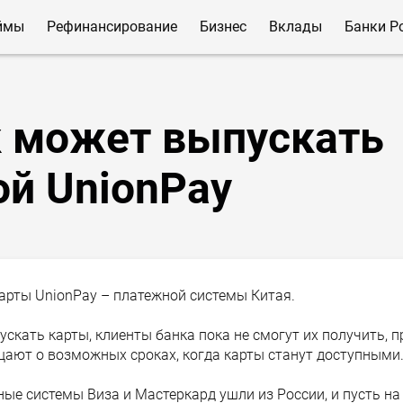
ймы
Рефинансирование
Бизнес
Вклады
Банки Р
 может выпускать
ой UnionPay
арты UnionPay – платежной системы Китая.
скать карты, клиенты банка пока не смогут их получить, п
щают о возможных сроках, когда карты станут доступными
ные системы Виза и Мастеркард ушли из России, и пусть на